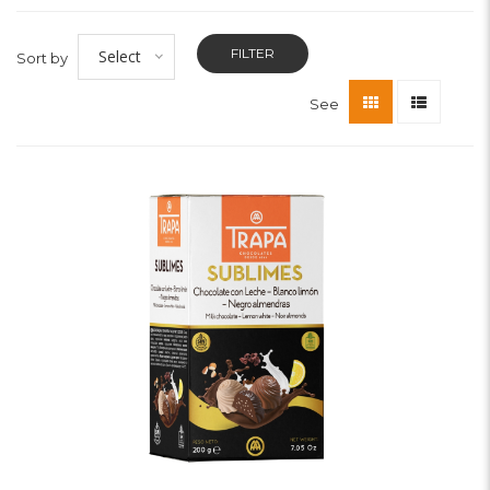
FILTER
Select
Sort by
See