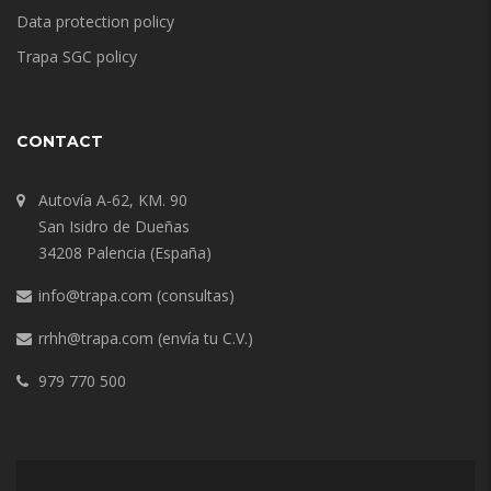
Data protection policy
Trapa SGC policy
CONTACT
Autovía A-62, KM. 90
San Isidro de Dueñas
34208 Palencia (España)
info@trapa.com
(consultas)
rrhh@trapa.com
(envía tu C.V.)
979 770 500