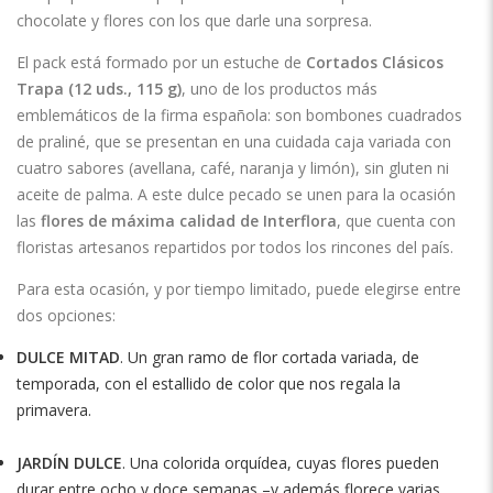
chocolate y flores con los que darle una sorpresa.
El pack está formado por un estuche de
Cortados Clásicos
Trapa
(12 uds., 115 g)
, uno de los productos más
emblemáticos de la firma española: son bombones cuadrados
de praliné, que se presentan en una cuidada caja variada con
cuatro sabores (avellana, café, naranja y limón), sin gluten ni
aceite de palma. A este dulce pecado se unen para la ocasión
las
flores de máxima calidad de Interflora
, que cuenta con
floristas artesanos repartidos por todos los rincones del país.
Para esta ocasión, y por tiempo limitado, puede elegirse entre
dos opciones:
DULCE MITAD
. Un gran ramo de flor cortada variada, de
temporada, con el estallido de color que nos regala la
primavera.
JARDÍN DULCE
. Una colorida orquídea, cuyas flores pueden
durar entre ocho y doce semanas –y además florece varias