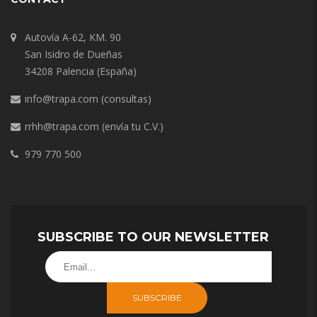
Autovía A-62, KM. 90
San Isidro de Dueñas
34208 Palencia (España)
info@trapa.com
(consultas)
rrhh@trapa.com
(envía tu C.V.)
979 770 500
SUBSCRIBE TO OUR NEWSLETTER
SUBSCRIBE