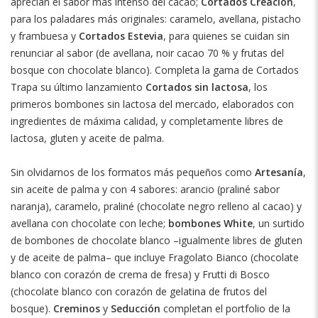
aprecian el sabor más intenso del cacao;
Cortados Creación
,
para los paladares más originales: caramelo, avellana, pistacho
y frambuesa y
Cortados Estevia
, para quienes se cuidan sin
renunciar al sabor (de avellana, noir cacao 70 % y frutas del
bosque con chocolate blanco). Completa la gama de Cortados
Trapa su último lanzamiento
Cortados sin lactosa
, los
primeros bombones sin lactosa del mercado, elaborados con
ingredientes de máxima calidad, y completamente libres de
lactosa, gluten y aceite de palma.
Sin olvidarnos de los formatos más pequeños como
Artesanía
,
sin aceite de palma y con 4 sabores: arancio (praliné sabor
naranja), caramelo, praliné (chocolate negro relleno al cacao) y
avellana con chocolate con leche;
bombones White
, un surtido
de bombones de chocolate blanco –igualmente libres de gluten
y de aceite de palma– que incluye Fragolato Bianco (chocolate
blanco con corazón de crema de fresa) y Frutti di Bosco
(chocolate blanco con corazón de gelatina de frutos del
bosque).
Creminos
y
Seducción
completan el portfolio de la