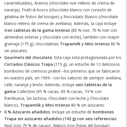
caramelizadas), Arancio (chocolate noir relleno de crema de
naranja), Frutti di bosco (chocolate blanco con corazón de
gelatina de frutos del bosque) y Nocciolato Bianco (chocolate
blanco relleno de crema de avellana). Además, la caja incluye
tres tabletas de la gama Intenso
(80 % noir, 70 % noir con
almendras enteras y chocolate con leche), también con mayor
gramaje (175 g); chocolatinas
Trapamilk y Mini Intenso
80 %
sin azúcares.
Gourmets del chocolate
. Esta caja está protagonizada por los
Cortados Clásicos Trapa
(115 g), un estuche de 12 deliciosos
bombones de cremoso praliné –los primeros que se fabricaron
en nuestro país, en 1969– con los sabores de siempre: avellana,
café, naranja y limón. Además, incluye
seis tabletas de la
gama
Collection (95 % cacao, 85 % cacao, 74 % con
frambuesa, Sin lactosa, Chocolate con leche y Chocolate
blanco),
Trapamilk y Mini Intenso
80 % sin azúcares.
0 % Azúcares añadidos
. Incluye un estuche de
bombones
Trapa sin azúcares añadidos (142 g) con seis referencias
:
Noir (con 70 % de cacao), Blanco (con frutas del bosque),