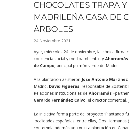
CHOCOLATES TRAPA Y
MADRILEÑA CASA DE 
ÁRBOLES
24 Noviembre 2021
Ayer, miércoles 24 de noviembre, la icónica firma c
conciencia social y medioambiental, y
Ahorramás
de Campo,
principal pulmón verde de Madrid.
A la plantación asistieron
José Antonio Martíne
Madrid,
David Figueras
, responsable de Sostenibi
Relaciones Institucionales de
Ahorramás
–partner 
Gerardo Fernández Calvo
, el director comercial,
La iniciativa forma parte del proyecto ‘Plantando f
localidades españolas, entre ellas, Dos Hermanas (Sev
contempla además una quinta plantación en Canaria