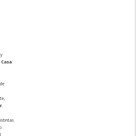
 y
a Casa
 de
te,
r
.
istintas
o
l