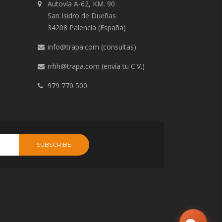
Autovía A-62, KM. 90
San Isidro de Dueñas
34208 Palencia (España)
info@trapa.com
(consultas)
rrhh@trapa.com
(envía tu C.V.)
979 770 500
SUBSCRIBE