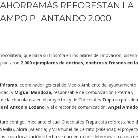
 AHORRAMÁS REFORESTAN LA
CAMPO PLANTANDO 2.000
hocolatera, que basa su filosofía en los pilares de innovación, diseño
plantaron
2.000 ejemplares de encinas, enebros y fresnos en l
z Páramo
, coordinador general de Medio Ambiente del ayuntamiento
lidad, y
Miguel Mendoza
, responsable de Comunicación Externa y
de la chocolatera en el proyecto– y de Chocolates Trapa su presiden
José Antonio Lozano
, y el director de comunicación,
Ángel Amado
uturo contigo’, mediante el cual Chocolates Trapa está reforestando d
illa), Alcira (Valencia) y Villamuriel de Cerrato (Palencia); el proyect
s, cuya localización y fecha se encuentra por determinar a causa de