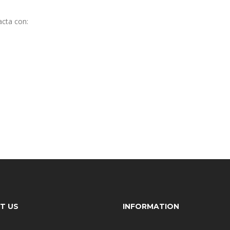
acta con:
T US
INFORMATION