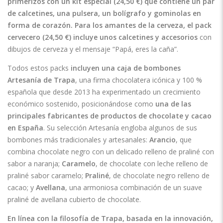
primerizos con un kit especial (24,50 €) que contiene un par
de calcetines, una pulsera, un bolígrafo y gominolas en
forma de corazón. Para los amantes de la cerveza, el pack
cervecero (24,50 €) incluye unos calcetines y accesorios
con
dibujos de cerveza y el mensaje “Papá, eres la caña”.
Todos estos packs
incluyen una caja de bombones
Artesanía de Trapa
, una firma chocolatera icónica y 100 %
española que desde 2013 ha experimentado un crecimiento
económico sostenido, posicionándose como
una de las
principales fabricantes de productos de chocolate y cacao
en España
. Su selección Artesanía engloba algunos de sus
bombones más tradicionales y artesanales:
Arancio
, que
combina chocolate negro con un delicado relleno de praliné con
sabor a naranja;
Caramelo
, de chocolate con leche relleno de
praliné sabor caramelo;
Praliné
, de chocolate negro relleno de
cacao; y
Avellana
, una armoniosa combinación de un suave
praliné de avellana cubierto de chocolate.
En línea con la filosofía de Trapa, basada en la innovación,