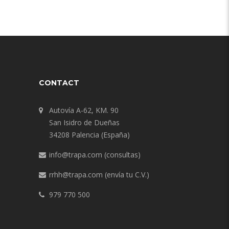
CONTACT
Autovía A-62, KM. 90
San Isidro de Dueñas
34208 Palencia (España)
info@trapa.com
(consultas)
rrhh@trapa.com
(envía tu C.V.)
979 770 500