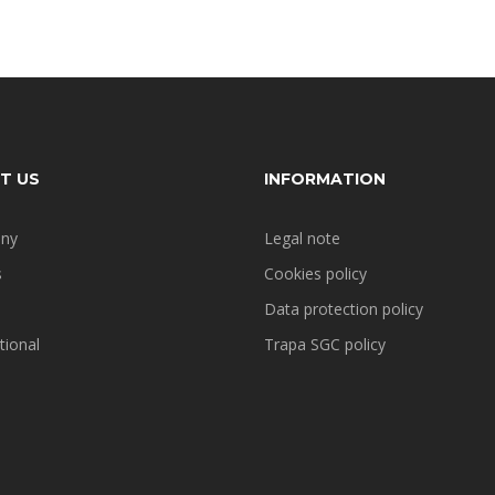
T US
INFORMATION
ny
Legal note
s
Cookies policy
Data protection policy
tional
Trapa SGC policy