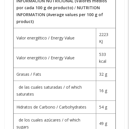
INFORMACIÓN NUTRICIONAL (Valores medios
por cada 100 g de producto)
/
NUTRITION
INFORMATION (Average values per 100 g of
product)
2223
Valor energético / Energy Value
KJ
533
Valor energético / Energy Value
kcal
Grasas / Fats
32 g
de las cuales saturadas / of which
16 g
saturates
Hidratos de Carbono / Carbohydrates
54 g
de los cuales azúcares / of which
49 g
sugars