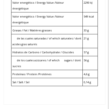
Valor energético / Energy Value /Valeur
2290 kJ
énergétique
Valor energético / Energy Value /Valeur
549 kcal
énergétique
Grasas / Fat / Matières grasses
33 g
de las cuales saturadas / of which saturates / dont
21 g
acides gras saturés
Hidratos de Carbono / Carbohydrate / Glucides
57 g
de los cuales azúcares / of which
sugars / dont
56 g
sucres
Proteínas / Protein /Protéines
4,6 g
Sal / Salt / Sel
0,14 g