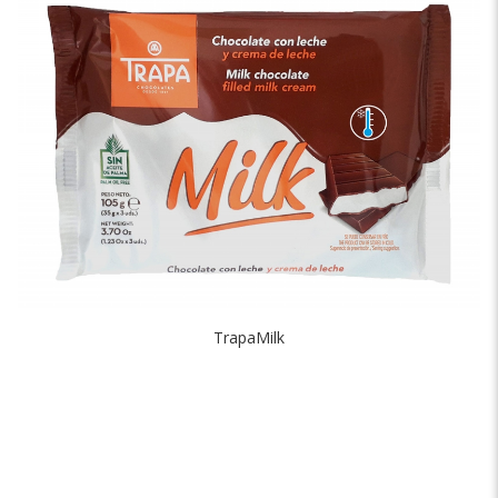
TrapaMilk