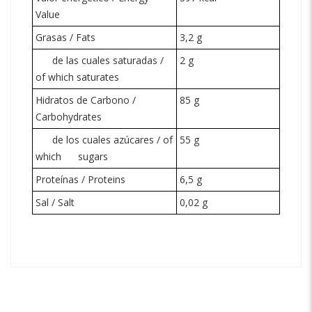
Value
Grasas / Fats
3,2 g
de las cuales saturadas /
2 g
of which saturates
Hidratos de Carbono /
85 g
Carbohydrates
de los cuales azúcares / of
55 g
which
sugars
Proteínas / Proteins
6,5 g
Sal / Salt
0,02 g